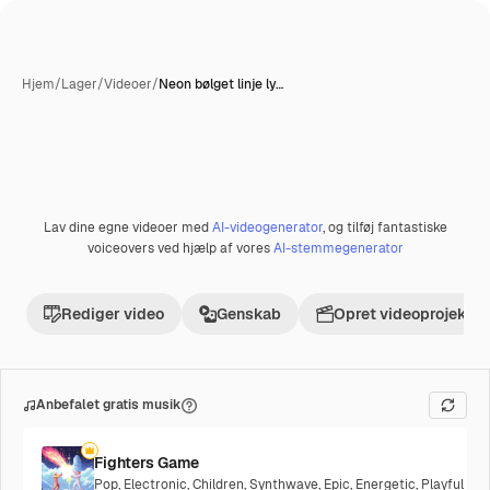
Hjem
/
Lager
/
Videoer
/
Neon bølget linje ly…
Lav dine egne videoer med
AI-videogenerator
, og tilføj fantastiske
Præmie
voiceovers ved hjælp af vores
AI-stemmegenerator
Rediger video
Genskab
Opret videoprojekt
Anbefalet gratis musik
Fighters Game
Pop
,
Electronic
,
Children
,
Synthwave
,
Epic
,
Energetic
,
Playful