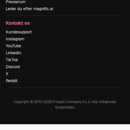
Presserum
Leder du efter magnific.ai
Kontakt os
Kundesupport
Instagram
YouTube
LinkedIn
TikTok
Discord
X
Reddit
Copyright © 2010-
2026
Freepik Company S.L.U.
Alle rettigheder
forbeholdes
.