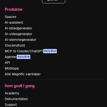
Produkter
Spaces
AI-assistent
AI-billedgenerator
AI-videogenerator
AI-stemmegenerator
Stockindhold
MCP til Claude/ChatGPT
Early Bird
Agenter
Early Bird
API
Mobilapp
Alle Magnific værktøjer
Kom godt i gang
Academy
Dokumentation
Support