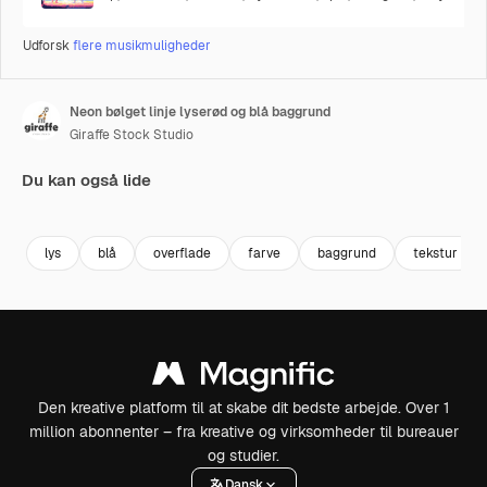
Udforsk
flere musikmuligheder
Neon bølget linje lyserød og blå baggrund
Giraffe Stock Studio
Du kan også lide
Premium
Premium
Premium
Premium
lys
blå
overflade
farve
baggrund
tekstur
Den kreative platform til at skabe dit bedste arbejde. Over 1
million abonnenter – fra kreative og virksomheder til bureauer
og studier.
Dansk