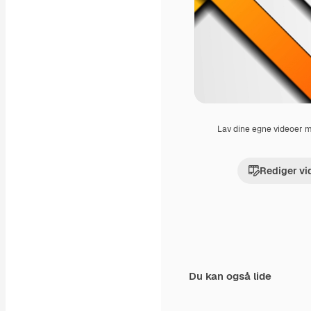
Lav dine egne videoer
Rediger vi
Du kan også lide
Premium
Premium