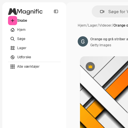
Skabe
Hjem
/
Lager
/
Videoer
/
Orange o
Hjem
Søge
Orange og grå striber 
Getty Images
Lager
Udforske
Alle værktøjer
Præmie