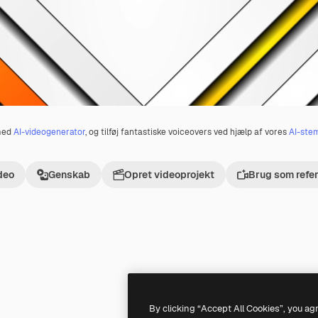
 med
AI-videogenerator
, og tilføj fantastiske voiceovers ved hjælp af vores
AI-ste
deo
Genskab
Opret videoprojekt
Brug som refe
Premium
Premium
By clicking “Accept All Cookies”, you ag