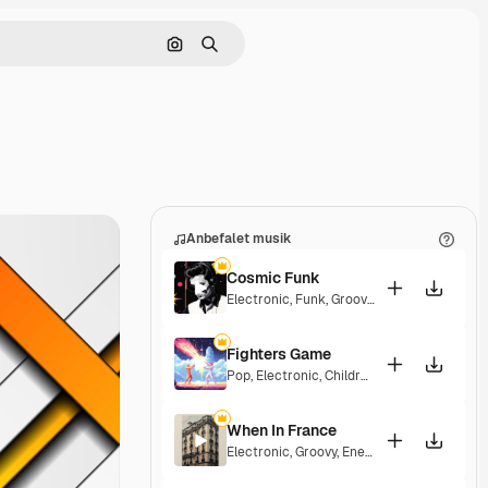
Søg efter billede
Søge
Anbefalet musik
Cosmic Funk
Electronic
,
Funk
,
Groovy
,
Energetic
Fighters Game
Pop
,
Electronic
,
Children
,
Synthwave
,
Epic
,
When In France
Electronic
,
Groovy
,
Energetic
,
Playful
,
Excit