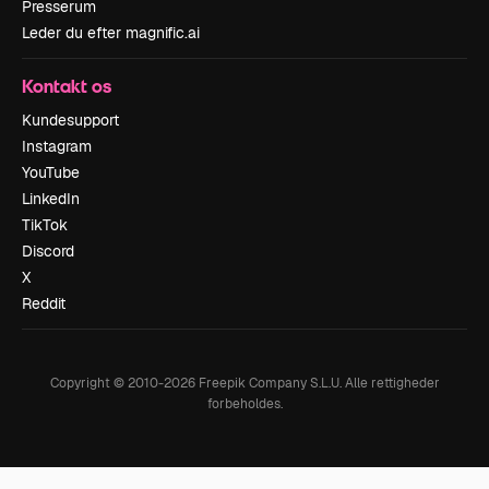
Presserum
Leder du efter magnific.ai
Kontakt os
Kundesupport
Instagram
YouTube
LinkedIn
TikTok
Discord
X
Reddit
Copyright © 2010-
2026
Freepik Company S.L.U.
Alle rettigheder
forbeholdes
.