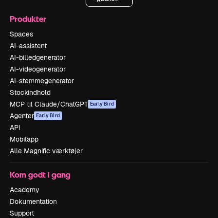
Produkter
Spaces
AI-assistent
AI-billedgenerator
AI-videogenerator
AI-stemmegenerator
Stockindhold
MCP til Claude/ChatGPT
Early Bird
Agenter
Early Bird
API
Mobilapp
Alle Magnific værktøjer
Kom godt i gang
Academy
Dokumentation
Support