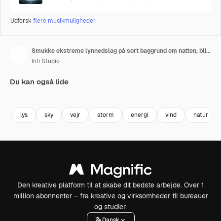
Udforsk
flere musikmuligheder
Smukke ekstreme lynnedslag på sort baggrund om natten, blinker på himlen under et kraftigt tordenvejr.
Infi Studio
Du kan også lide
Premium
Premium
Premium
Premium
lys
sky
vejr
storm
energi
vind
natur
Den kreative platform til at skabe dit bedste arbejde. Over 1
million abonnenter – fra kreative og virksomheder til bureauer
og studier.
Dansk