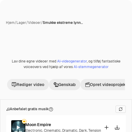
Hjem
/
Lager
/
Videoer
/
Smukke ekstreme lynn…
Lav dine egne videoer med
AI-videogenerator
, og tilføj fantastiske
Præmie
voiceovers ved hjælp af vores
AI-stemmegenerator
Rediger video
Genskab
Opret videoprojekt
Anbefalet gratis musik
Moon Empire
Electronic
,
Cinematic
,
Dramatic
,
Dark
,
Tension