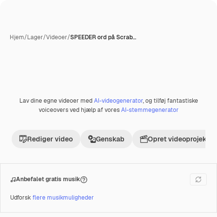
Hjem
/
Lager
/
Videoer
/
SPEEDER ord på Scrab…
Lav dine egne videoer med
AI-videogenerator
, og tilføj fantastiske
Præmie
voiceovers ved hjælp af vores
AI-stemmegenerator
Rediger video
Genskab
Opret videoprojekt
Anbefalet gratis musik
Udforsk
flere musikmuligheder