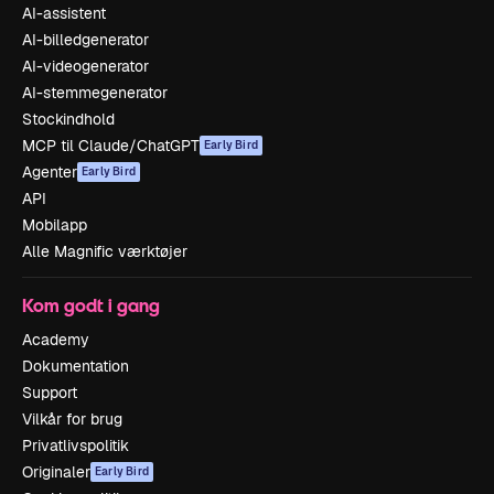
AI-assistent
AI-billedgenerator
AI-videogenerator
AI-stemmegenerator
Stockindhold
MCP til Claude/ChatGPT
Early Bird
Agenter
Early Bird
API
Mobilapp
Alle Magnific værktøjer
Kom godt i gang
Academy
Dokumentation
Support
Vilkår for brug
Privatlivspolitik
Originaler
Early Bird