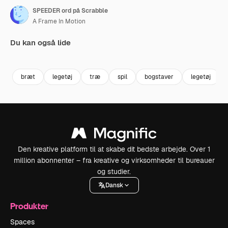
SPEEDER ord på Scrabble
A Frame In Motion
Du kan også lide
Premium
Premium
Premium
Premium
bræt
legetøj
træ
spil
bogstaver
legetøj
Den kreative platform til at skabe dit bedste arbejde. Over 1
million abonnenter – fra kreative og virksomheder til bureauer
og studier.
Dansk
Produkter
Spaces