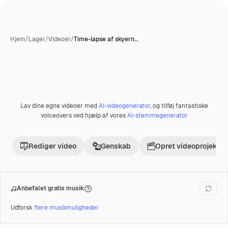
Hjem
/
Lager
/
Videoer
/
Time-lapse af skyern…
Lav dine egne videoer med
AI-videogenerator
, og tilføj fantastiske
Præmie
voiceovers ved hjælp af vores
AI-stemmegenerator
Rediger video
Genskab
Opret videoprojekt
Anbefalet gratis musik
Udforsk
flere musikmuligheder