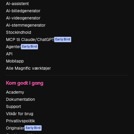
AI-assistent
AI-billedgenerator
AI-videogenerator
AI-stemmegenerator
Stockindhold
MCP til Claude/ChatGPT
Early Bird
Agenter
Early Bird
API
Mobilapp
Alle Magnific værktøjer
Kom godt i gang
Academy
Dokumentation
Support
Vilkår for brug
Privatlivspolitik
Originaler
Early Bird