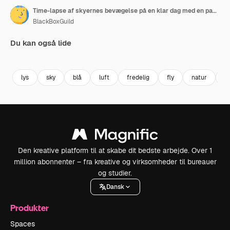
Time-lapse af skyernes bevægelse på en klar dag med en panorering
BlackBoxGuild
Du kan også lide
Premium
Premium
Premium
Premium
lys
sky
blå
luft
fredelig
fly
natur
st
Den kreative platform til at skabe dit bedste arbejde. Over 1
million abonnenter – fra kreative og virksomheder til bureauer
og studier.
Dansk
Produkter
Spaces