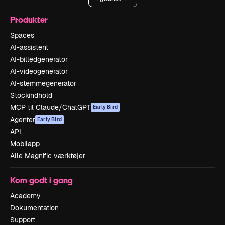
Produkter
Spaces
AI-assistent
AI-billedgenerator
AI-videogenerator
AI-stemmegenerator
Stockindhold
MCP til Claude/ChatGPT
Early Bird
Agenter
Early Bird
API
Mobilapp
Alle Magnific værktøjer
Kom godt i gang
Academy
Dokumentation
Support