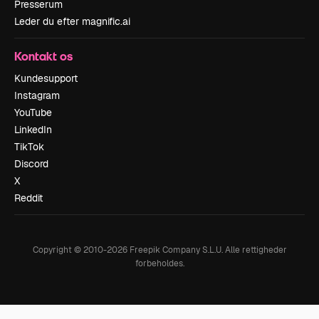
Presserum
Leder du efter magnific.ai
Kontakt os
Kundesupport
Instagram
YouTube
LinkedIn
TikTok
Discord
X
Reddit
Copyright © 2010-
2026
Freepik Company S.L.U.
Alle rettigheder
forbeholdes
.