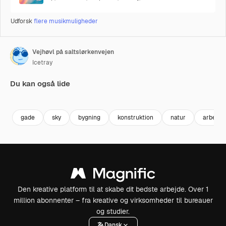
Udforsk
flere musikmuligheder
Vejhøvl på saltslørkenvejen
Icetray
Du kan også lide
Premium
Premium
Premium
Premium
gade
sky
bygning
konstruktion
natur
arbejde
Den kreative platform til at skabe dit bedste arbejde. Over 1
million abonnenter – fra kreative og virksomheder til bureauer
og studier.
Dansk