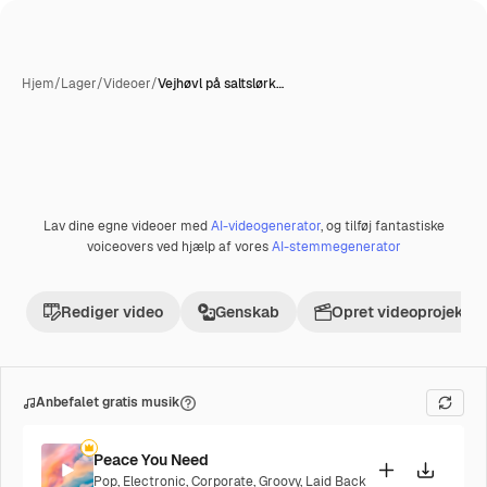
Hjem
/
Lager
/
Videoer
/
Vejhøvl på saltslørk…
Lav dine egne videoer med
AI-videogenerator
, og tilføj fantastiske
Præmie
voiceovers ved hjælp af vores
AI-stemmegenerator
Rediger video
Genskab
Opret videoprojekt
Anbefalet gratis musik
Peace You Need
Pop
,
Electronic
,
Corporate
,
Groovy
,
Laid Back