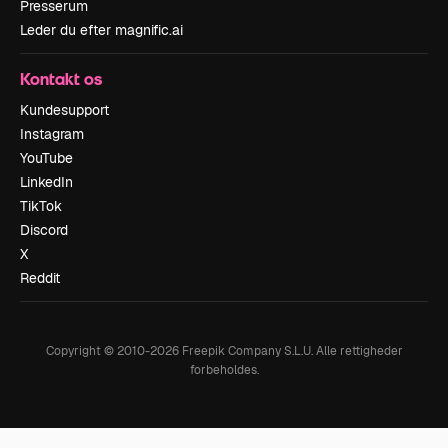
Presserum
Leder du efter magnific.ai
Kontakt os
Kundesupport
Instagram
YouTube
LinkedIn
TikTok
Discord
X
Reddit
Copyright © 2010-
2026
Freepik Company S.L.U.
Alle rettigheder
forbeholdes
.