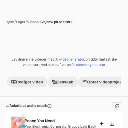
Hjem
/
Lager
/
Videoer
/
Vejhøvl på saltslørk…
Lav dine egne videoer med
AI-videogenerator
, og tilføj fantastiske
Præmie
voiceovers ved hjælp af vores
AI-stemmegenerator
Rediger video
Genskab
Opret videoprojekt
Anbefalet gratis musik
Peace You Need
Pop
,
Electronic
,
Corporate
,
Groovy
,
Laid Back