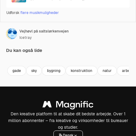
Udforsk
flere musikmuligheder
Vejhøvl på saltslørkenvejen
Icetray
Du kan også lide
Premium
Premium
Premium
Premium
gade
sky
bygning
konstruktion
natur
arbejde
Den kreative platform til at skabe dit bedste arbejde. Over 1
million abonnenter – fra kreative og virksomheder til bureauer
og studier.
Dansk