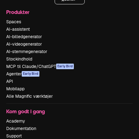
Produkter
Spaces
AI-assistent
AI-billedgenerator
AI-videogenerator
AI-stemmegenerator
Stockindhold
MCP til Claude/ChatGPT
Early Bird
Agenter
Early Bird
API
Mobilapp
Alle Magnific værktøjer
Kom godt i gang
Academy
Dokumentation
Support