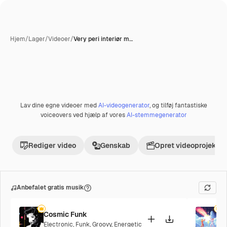
Hjem
/
Lager
/
Videoer
/
Very peri interiør m…
Lav dine egne videoer med
AI-videogenerator
, og tilføj fantastiske
Præmie
voiceovers ved hjælp af vores
AI-stemmegenerator
Rediger video
Genskab
Opret videoprojekt
Anbefalet gratis musik
Cosmic Funk
F
Electronic
,
Funk
,
Groovy
,
Energetic
P