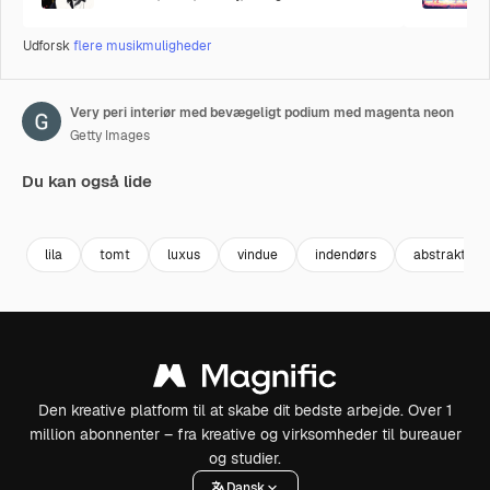
Udforsk
flere musikmuligheder
Very peri interiør med bevægeligt podium med magenta neon
Getty Images
Du kan også lide
Premium
Premium
Premium
Premium
lila
tomt
luxus
vindue
indendørs
abstrakt
Den kreative platform til at skabe dit bedste arbejde. Over 1
million abonnenter – fra kreative og virksomheder til bureauer
og studier.
Dansk