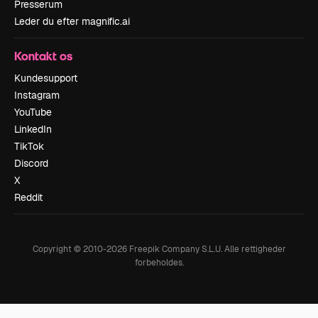
Presserum
Leder du efter magnific.ai
Kontakt os
Kundesupport
Instagram
YouTube
LinkedIn
TikTok
Discord
X
Reddit
Copyright © 2010-
2026
Freepik Company S.L.U.
Alle rettigheder
forbeholdes
.