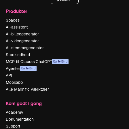
Produkter
Spaces
AI-assistent
AI-billedgenerator
AI-videogenerator
AI-stemmegenerator
Stockindhold
MCP til Claude/ChatGPT
Early Bird
Agenter
Early Bird
API
Mobilapp
Alle Magnific værktøjer
Kom godt i gang
Academy
Dokumentation
Support