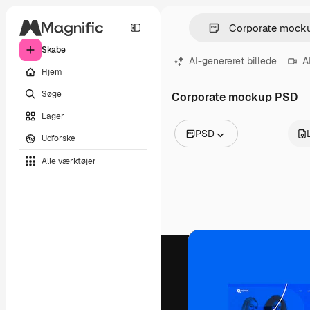
Skabe
AI-genereret billede
A
Hjem
Søge
Corporate mockup PSD
Lager
PSD
Udforske
Alle billeder
Alle værktøjer
Vektorer
Illustrationer
Fotos
PSD
Skabeloner
Mockups
Videoer
Optagelser
Motion graphics
Videoskabeloner
Ikoner
3D modeller
Skrifttyper