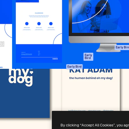
gang
tform til at skabe dit bedste
Spaces
 million abonnenter – fra
AI-assistent
Academy
ksomheder til bureauer og
AI-billedgenerator
Dokumentation
AI-videogenerator
Support
AI-
Vilkår for brug
stemmegenerator
Privatlivspolitik
Stockindhold
Originaler
Early Bir
MCP til
Cookies politik
Early
Bird
Claude/ChatGPT
Tillidscenter
Agenter
Early Bird
Partnere
API
Virksomhed
Mobilapp
Alle Magnific
værktøjer
-
2026
Freepik Company S.L.U.
Alle rettigheder forbeholdes
.
By clicking “Accept All Cookies”, you ag