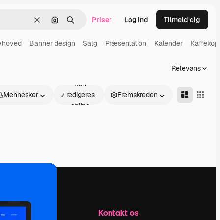
Priser
Log ind
Tilmeld dig
Klar
Søg efter billede
Søge
vhoved
Banner design
Salg
Præsentation
Kalender
Kaffekop
Relevans
Kan
Mennesker
redigeres
Fremskreden
online
Firma
Kontakt os