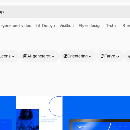
I-genereret video
Design
Visitkort
Flyer design
T-shirt
Bre
Licens
AI-genereret
Orientering
Farve
Produkter
Kom godt i