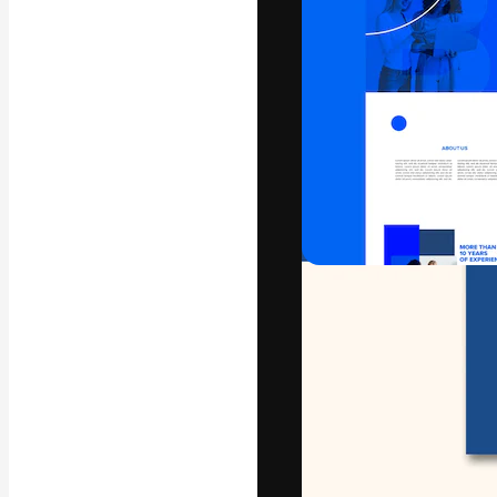
Den kreative pla
arbejde. Over 1
kreative og vir
studier.
Dansk
Copyright © 2010