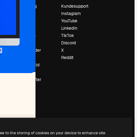
Prissætning
Kundesupport
Om os
Instagram
Reviews
YouTube
Karriere
LinkedIn
Søgetrends
TikTok
Blog
Discord
Begivenheder
X
d
Slidesgo
Reddit
Sælg indhold
Presserum
Leder du efter
magnific.ai
ree to the storing of cookies on your device to enhance site