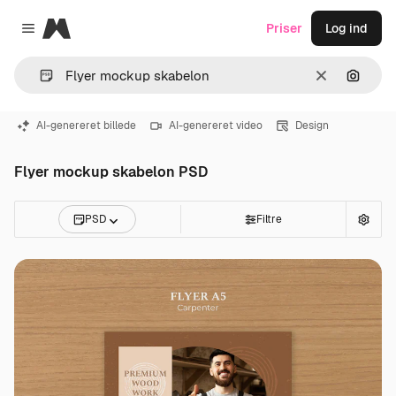
Magnific
Priser
Log ind
Close menu
Klar
Søg eft
AI-genereret billede
AI-genereret video
Design
Flyer mockup skabelon PSD
PSD
Filtre