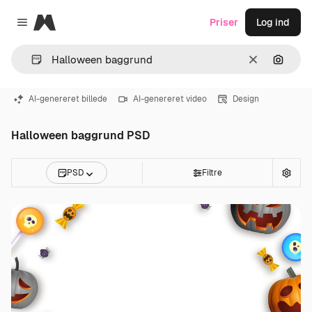
Magnific
Priser
Log ind
Close menu
Klar
Søg eft
AI-genereret billede
AI-genereret video
Design
Halloween baggrund PSD
PSD
Filtre