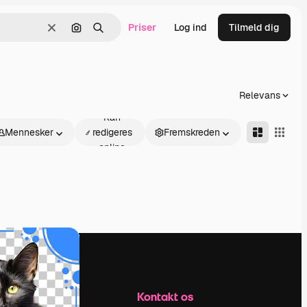
Priser
Log ind
Tilmeld dig
Klar
Søg efter billede
Søge
Relevans
Kan
Mennesker
redigeres
Fremskreden
online
Firma
Kontakt os