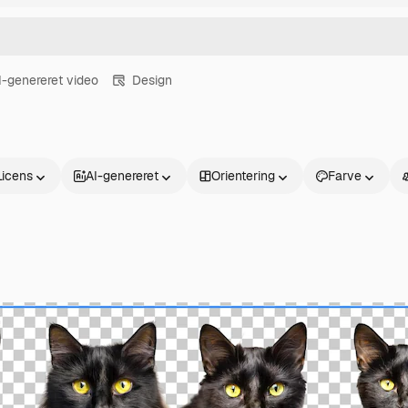
I-genereret video
Design
Licens
AI-genereret
Orientering
Farve
Produkter
Kom godt i