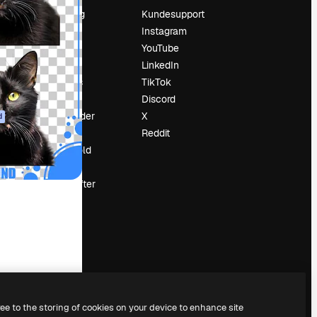
Prissætning
Kundesupport
Om os
Instagram
Reviews
YouTube
Karriere
LinkedIn
Søgetrends
TikTok
Blog
Discord
Begivenheder
X
d
Slidesgo
Reddit
Sælg indhold
Presserum
Leder du efter
magnific.ai
ree to the storing of cookies on your device to enhance site