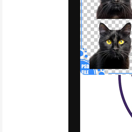
Den kreative pla
arbejde. Over 1
kreative og vir
studier.
Dansk
Copyright © 2010