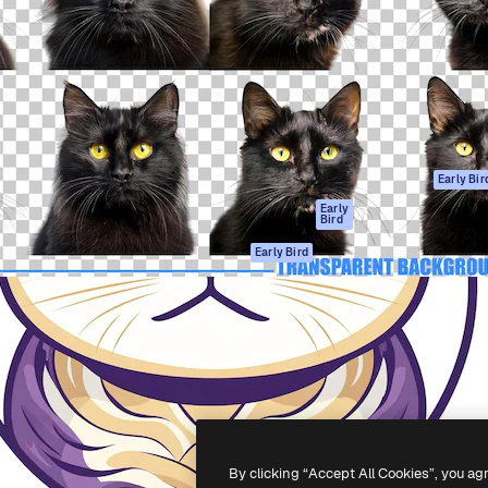
gang
tform til at skabe dit bedste
Spaces
 million abonnenter – fra
AI-assistent
Academy
ksomheder til bureauer og
AI-billedgenerator
Dokumentation
AI-videogenerator
Support
AI-
Vilkår for brug
stemmegenerator
Privatlivspolitik
Stockindhold
Originaler
Early Bir
MCP til
Cookies politik
Early
Bird
Claude/ChatGPT
Tillidscenter
Agenter
Early Bird
Partnere
API
Virksomhed
Mobilapp
Alle Magnific
værktøjer
-
2026
Freepik Company S.L.U.
Alle rettigheder forbeholdes
.
By clicking “Accept All Cookies”, you ag