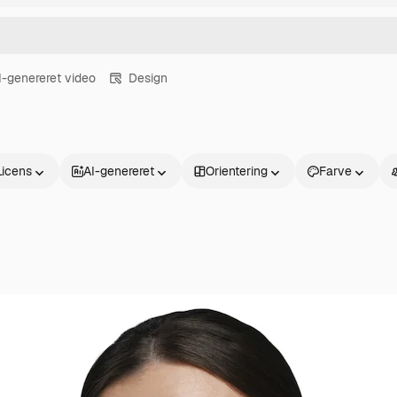
I-genereret video
Design
Licens
AI-genereret
Orientering
Farve
Produkter
Kom godt i