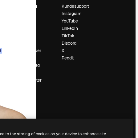
Prissætning
Kundesupport
Om os
Instagram
Reviews
YouTube
Karriere
LinkedIn
Søgetrends
TikTok
Blog
Discord
Begivenheder
X
d
Slidesgo
Reddit
Sælg indhold
Presserum
Leder du efter
magnific.ai
ree to the storing of cookies on your device to enhance site