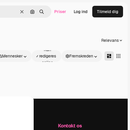
Priser
Log ind
Tilmeld dig
Klar
Søg efter billede
Søge
Relevans
Kan
Mennesker
redigeres
Fremskreden
online
Firma
Kontakt os