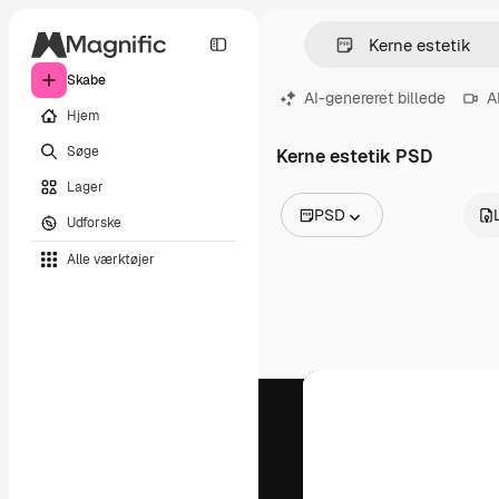
Skabe
AI-genereret billede
A
Hjem
Søge
Kerne estetik PSD
Lager
PSD
Udforske
Alle billeder
Alle værktøjer
Vektorer
Illustrationer
Fotos
PSD
Skabeloner
Mockups
Videoer
Optagelser
Motion graphics
Videoskabeloner
Ikoner
3D modeller
Skrifttyper