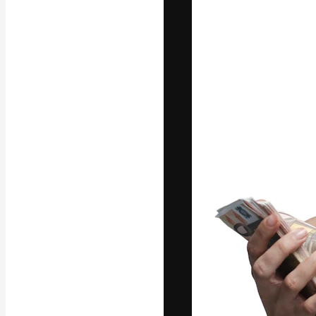
Den kreative pla
arbejde. Over 1
kreative og vir
studier.
Dansk
Copyright © 2010