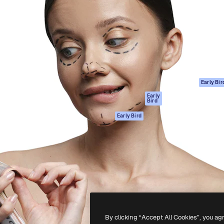
gang
tform til at skabe dit bedste
Spaces
 million abonnenter – fra
AI-assistent
Academy
ksomheder til bureauer og
AI-billedgenerator
Dokumentation
AI-videogenerator
Support
AI-
Vilkår for brug
stemmegenerator
Privatlivspolitik
Stockindhold
Originaler
Early Bir
MCP til
Cookies politik
Early
Bird
Claude/ChatGPT
Tillidscenter
Agenter
Early Bird
Partnere
API
Virksomhed
Mobilapp
Alle Magnific
værktøjer
-
2026
Freepik Company S.L.U.
Alle rettigheder forbeholdes
.
By clicking “Accept All Cookies”, you ag