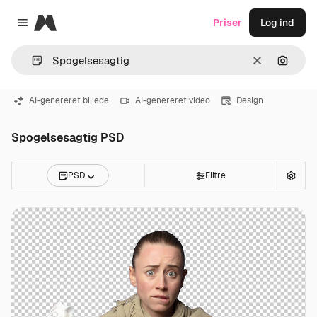
Magnific
Priser
Log ind
Close menu
Klar
Søg eft
AI-genereret billede
AI-genereret video
Design
Spogelsesagtig PSD
PSD
Filtre