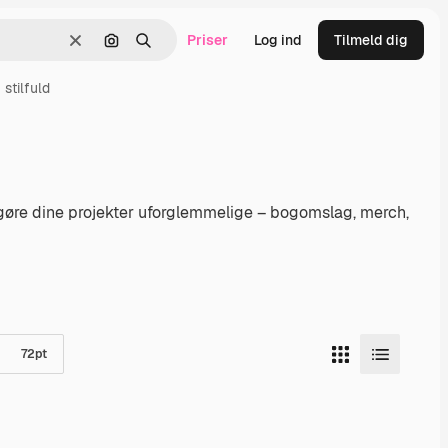
Priser
Log ind
Tilmeld dig
Klar
Søg efter billede
Søge
stilfuld
 at gøre dine projekter uforglemmelige – bogomslag, merch,
72
pt