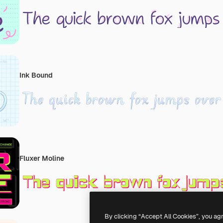
Ink Bound
Fluxer Moline
By clicking “Accept All Cookies”, you ag