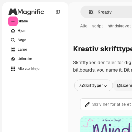
Skabe
Alle
script
håndskrevet
Hjem
Søge
Kreativ skrifttyp
Lager
Udforske
Skrifttyper, der taler for d
Alle værktøjer
billboards, you name it. Di
Skrifttyper
Licen
Alle billeder
Vektorer
Illustrationer
Fotos
PSD
Skabeloner
Mockups
Videoer