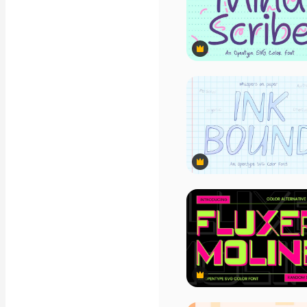
Optagelser
Motion graphics
Videoskabeloner
Ikoner
3D modeller
Premium
Skrifttyper
Premium
Premium