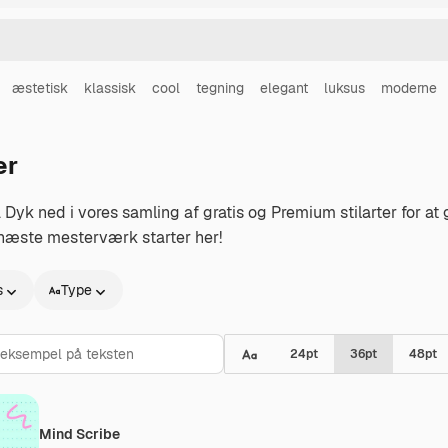
æstetisk
klassisk
cool
tegning
elegant
luksus
moderne
er
ig. Dyk ned i vores samling af gratis og Premium stilarter for
t næste mesterværk starter her!
s
Type
24
pt
36
pt
48
pt
Mind Scribe