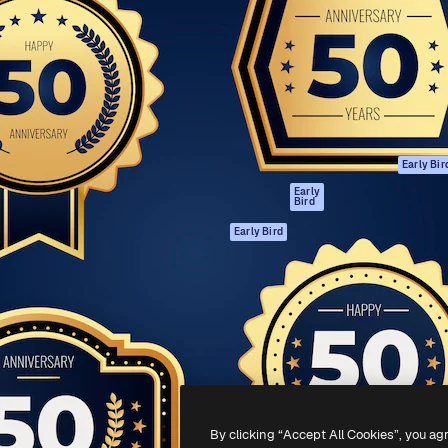
gang
tform til at skabe dit bedste
Spaces
 million abonnenter – fra
AI-assistent
Academy
ksomheder til bureauer og
AI-billedgenerator
Dokumentation
AI-videogenerator
Support
AI-
Vilkår for brug
stemmegenerator
Privatlivspolitik
Stockindhold
Originaler
Early Bir
MCP til
Cookies politik
Early
Bird
Claude/ChatGPT
Tillidscenter
Agenter
Early Bird
Partnere
API
Virksomhed
Mobilapp
Alle Magnific
værktøjer
-
2026
Freepik Company S.L.U.
Alle rettigheder forbeholdes
.
By clicking “Accept All Cookies”, you ag