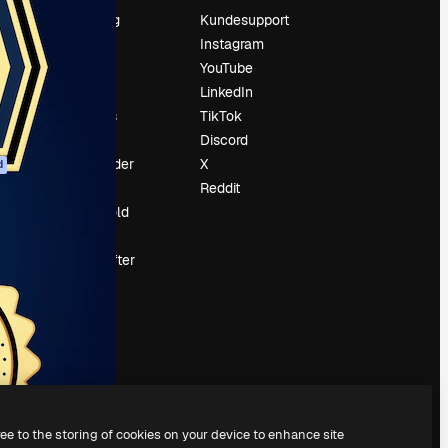
Prissætning
Kundesupport
Om os
Instagram
Reviews
YouTube
Karriere
LinkedIn
Søgetrends
TikTok
Blog
Discord
Begivenheder
X
d
Slidesgo
Reddit
Sælg indhold
Presserum
Leder du efter
magnific.ai
ree to the storing of cookies on your device to enhance site