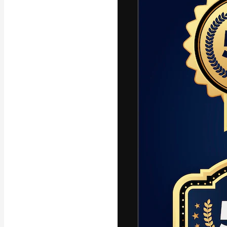
Den kreative pla
arbejde. Over 1
kreative og vir
studier.
Dansk
Copyright © 2010