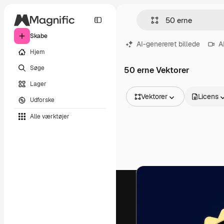
Skabe
AI-genereret billede
A
Hjem
Søge
50 erne Vektorer
Lager
Vektorer
Licens
Udforske
Alle billeder
Alle værktøjer
Vektorer
Illustrationer
Fotos
PSD
Skabeloner
Mockups
Videoer
Optagelser
Motion graphics
Videoskabeloner
Ikoner
3D modeller
Skrifttyper