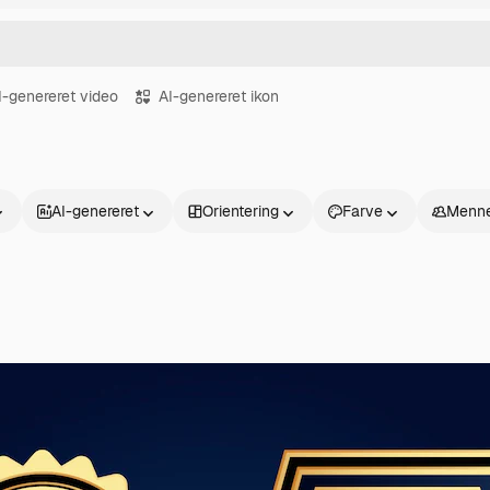
I-genereret video
AI-genereret ikon
AI-genereret
Orientering
Farve
Menne
Produkter
Kom godt i