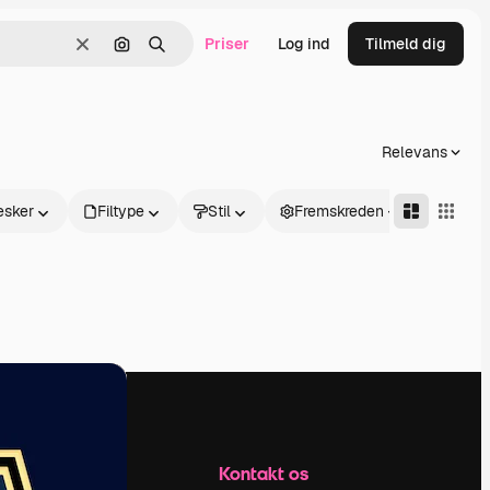
Priser
Log ind
Tilmeld dig
Klar
Søg efter billede
Søge
Relevans
sker
Filtype
Stil
Fremskreden
Firma
Kontakt os