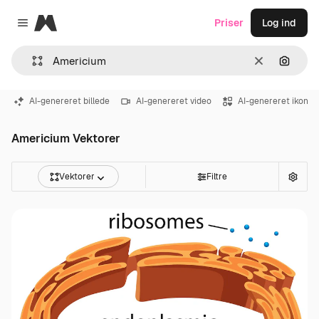
Magnific
Priser
Log ind
Close menu
Klar
Søg eft
AI-genereret billede
AI-genereret video
AI-genereret ikon
Americium Vektorer
Vektorer
Filtre