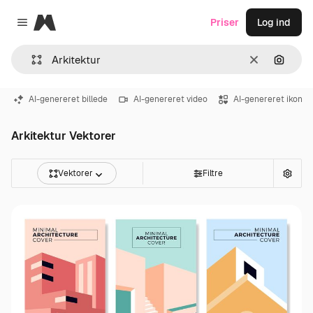
Magnific
Priser
Log ind
Close menu
Klar
Søg eft
AI-genereret billede
AI-genereret video
AI-genereret ikon
Arkitektur Vektorer
Vektorer
Filtre