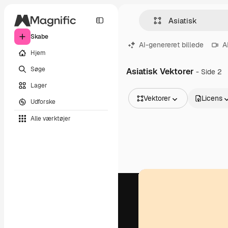
Skabe
AI-genereret billede
A
Hjem
Søge
Asiatisk Vektorer
- Side 2
Lager
Vektorer
Licens
Udforske
Alle billeder
Alle værktøjer
Vektorer
Illustrationer
Fotos
PSD
Skabeloner
Mockups
Videoer
Optagelser
Motion graphics
Videoskabeloner
Ikoner
3D modeller
Skrifttyper