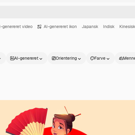
I-genereret video
AI-genereret ikon
Japansk
Indisk
Kinesis
AI-genereret
Orientering
Farve
Menne
Produkter
Kom godt i