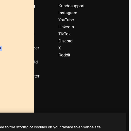
Prissætning
Kundesupport
Om os
Instagram
Reviews
YouTube
Karriere
LinkedIn
Søgetrends
TikTok
Blog
Discord
Begivenheder
X
d
Slidesgo
Reddit
Sælg indhold
Presserum
Leder du efter
magnific.ai
ree to the storing of cookies on your device to enhance site