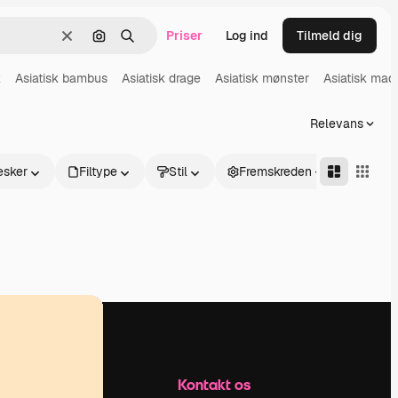
Priser
Log ind
Tilmeld dig
Klar
Søg efter billede
Søge
k
Asiatisk bambus
Asiatisk drage
Asiatisk mønster
Asiatisk mad
Relevans
sker
Filtype
Stil
Fremskreden
Firma
Kontakt os