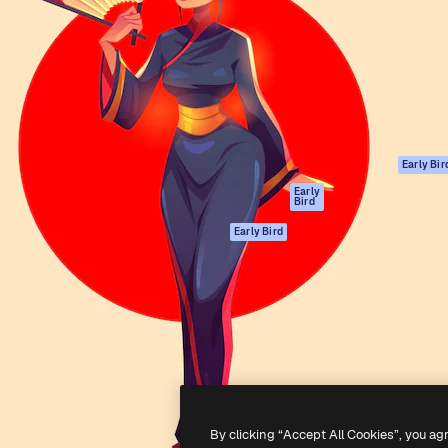
gang
tform til at skabe dit bedste
Spaces
 million abonnenter – fra
AI-assistent
Academy
ksomheder til bureauer og
AI-billedgenerator
Dokumentation
AI-videogenerator
Support
AI-
Vilkår for brug
stemmegenerator
Privatlivspolitik
Stockindhold
Originaler
Early Bir
MCP til
Cookies politik
Early
Bird
Claude/ChatGPT
Tillidscenter
Agenter
Early Bird
Partnere
API
Virksomhed
Mobilapp
Alle Magnific
værktøjer
-
2026
Freepik Company S.L.U.
Alle rettigheder forbeholdes
.
By clicking “Accept All Cookies”, you ag