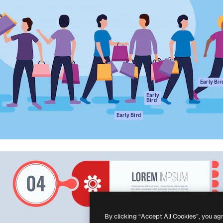
gang
tform til at skabe dit bedste
Spaces
 million abonnenter – fra
AI-assistent
Academy
ksomheder til bureauer og
AI-billedgenerator
Dokumentation
AI-videogenerator
Support
AI-
Vilkår for brug
stemmegenerator
Privatlivspolitik
Stockindhold
Originaler
Early Bir
MCP til
Cookies politik
Early
Bird
Claude/ChatGPT
Tillidscenter
Agenter
Early Bird
Partnere
API
Virksomhed
Mobilapp
Alle Magnific
værktøjer
-
2026
Freepik Company S.L.U.
Alle rettigheder forbeholdes
.
By clicking “Accept All Cookies”, you ag