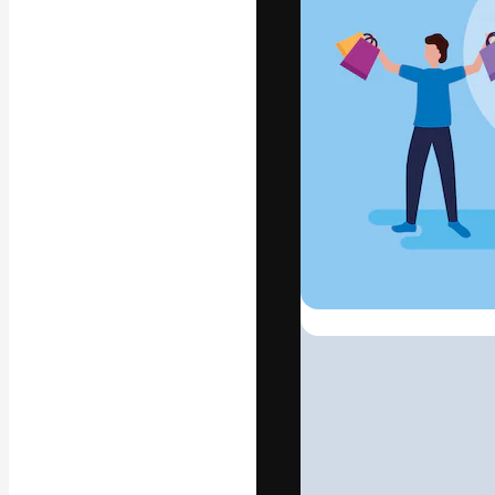
Den kreative pla
arbejde. Over 1
kreative og vir
studier.
Dansk
Copyright © 2010