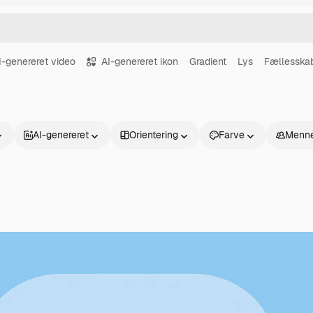
I-genereret video
AI-genereret ikon
Gradient
Lys
Fællesska
AI-genereret
Orientering
Farve
Menne
Produkter
Kom godt i