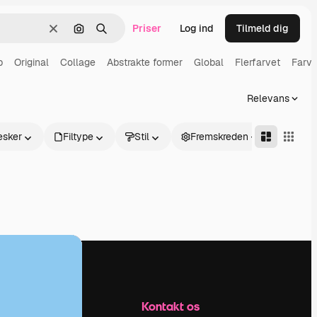
Priser
Log ind
Tilmeld dig
Klar
Søg efter billede
Søge
b
Original
Collage
Abstrakte former
Global
Flerfarvet
Farve
Relevans
sker
Filtype
Stil
Fremskreden
Firma
Kontakt os