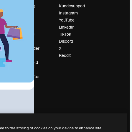
Prissætning
Kundesupport
Om os
Instagram
Reviews
YouTube
Karriere
LinkedIn
Søgetrends
TikTok
Blog
Discord
Begivenheder
X
d
Slidesgo
Reddit
Sælg indhold
Presserum
Leder du efter
magnific.ai
ree to the storing of cookies on your device to enhance site