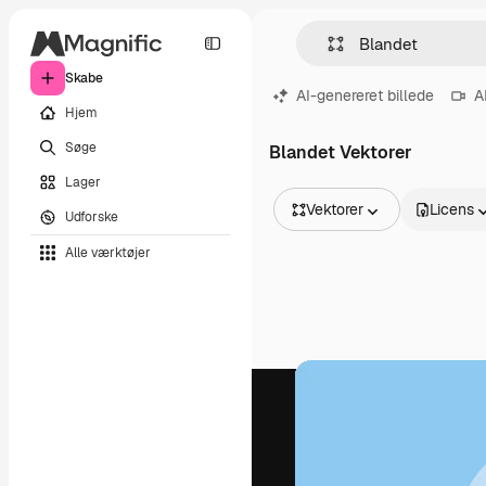
Skabe
AI-genereret billede
A
Hjem
Søge
Blandet Vektorer
Lager
Vektorer
Licens
Udforske
Alle billeder
Alle værktøjer
Vektorer
Illustrationer
Fotos
PSD
Skabeloner
Mockups
Videoer
Optagelser
Motion graphics
Videoskabeloner
Ikoner
3D modeller
Skrifttyper