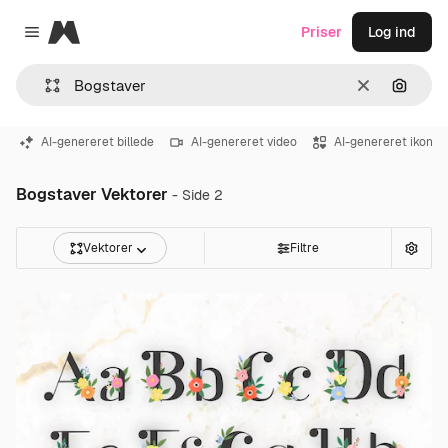
Magnific
Priser
Log ind
Close menu
Klar
Søg eft
AI-genereret billede
AI-genereret video
AI-genereret ikon
Bogstaver Vektorer
- Side 2
Vektorer
Filtre