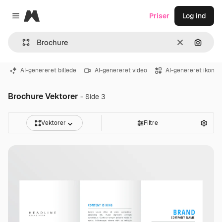
Magnific
Priser
Log ind
Close menu
Klar
Søg eft
AI-genereret billede
AI-genereret video
AI-genereret ikon
Brochure Vektorer
- Side 3
Vektorer
Filtre