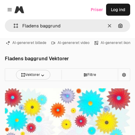
Magnific
Priser
Log ind
Close menu
Klar
Søg eft
AI-genereret billede
AI-genereret video
AI-genereret ikon
Fladens baggrund Vektorer
Vektorer
Filtre