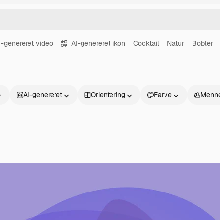
I-genereret video
AI-genereret ikon
Cocktail
Natur
Bobler
AI-genereret
Orientering
Farve
Menne
Produkter
Kom godt i