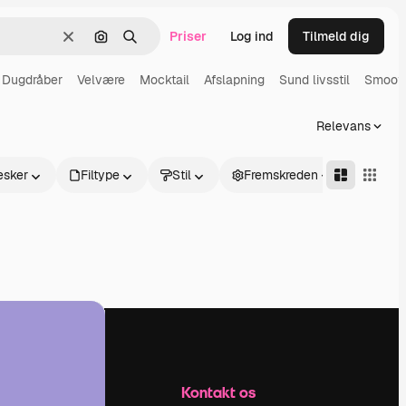
Priser
Log ind
Tilmeld dig
Klar
Søg efter billede
Søge
Dugdråber
Velvære
Mocktail
Afslapning
Sund livsstil
Smooth
Relevans
sker
Filtype
Stil
Fremskreden
Firma
Kontakt os