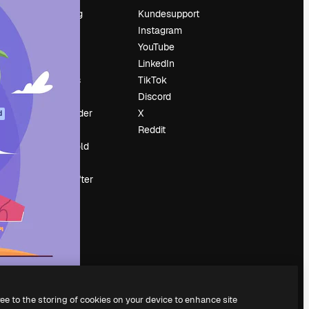
Prissætning
Kundesupport
Om os
Instagram
Reviews
YouTube
Karriere
LinkedIn
Søgetrends
TikTok
Blog
Discord
Begivenheder
X
d
Slidesgo
Reddit
Sælg indhold
Presserum
Leder du efter
magnific.ai
ree to the storing of cookies on your device to enhance site