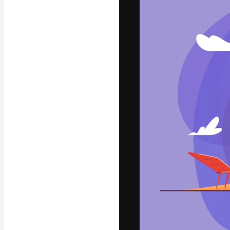
Den kreative pla
arbejde. Over 1
kreative og vir
studier.
Dansk
Copyright © 2010