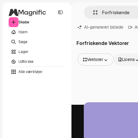
Skabe
AI-genereret billede
A
Hjem
Søge
Forfriskende Vektorer
Lager
Vektorer
Licens
Udforske
Alle billeder
Alle værktøjer
Vektorer
Illustrationer
Fotos
PSD
Skabeloner
Mockups
Videoer
Optagelser
Motion graphics
Videoskabeloner
Ikoner
3D modeller
Skrifttyper