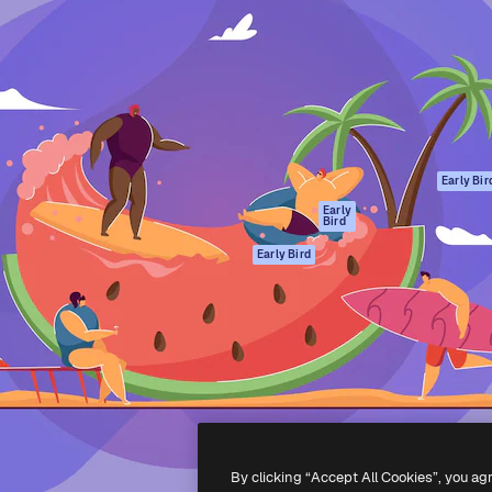
gang
tform til at skabe dit bedste
Spaces
 million abonnenter – fra
AI-assistent
Academy
ksomheder til bureauer og
AI-billedgenerator
Dokumentation
AI-videogenerator
Support
AI-
Vilkår for brug
stemmegenerator
Privatlivspolitik
Stockindhold
Originaler
Early Bir
MCP til
Cookies politik
Early
Bird
Claude/ChatGPT
Tillidscenter
Agenter
Early Bird
Partnere
API
Virksomhed
Mobilapp
Alle Magnific
værktøjer
-
2026
Freepik Company S.L.U.
Alle rettigheder forbeholdes
.
By clicking “Accept All Cookies”, you ag