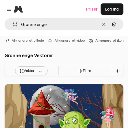
Magnific
Priser
Log ind
Close menu
Klar
Søg eft
AI-genereret billede
AI-genereret video
AI-genereret ikon
Gronne enge Vektorer
Vektorer
Filtre