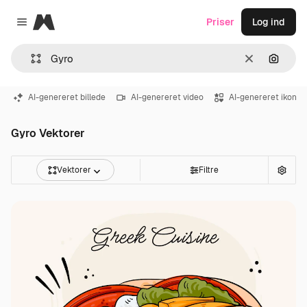
Magnific
Priser
Log ind
Close menu
Klar
Søg eft
AI-genereret billede
AI-genereret video
AI-genereret ikon
Gyro Vektorer
Vektorer
Filtre