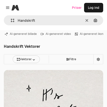
Magnific
Priser
Log ind
Close menu
Klar
Søg eft
AI-genereret billede
AI-genereret video
AI-genereret ikon
Handskrift Vektorer
Vektorer
Filtre