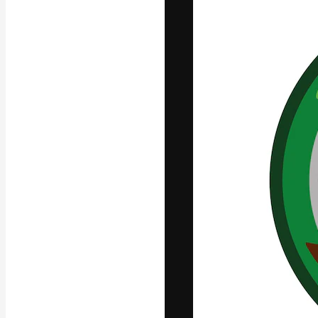
Den kreative pla
arbejde. Over 1
kreative og vir
studier.
Dansk
Copyright © 2010