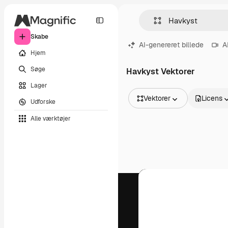
Skabe
AI-genereret billede
A
Hjem
Søge
Havkyst Vektorer
Lager
Vektorer
Licens
Udforske
Alle billeder
Alle værktøjer
Vektorer
Illustrationer
Fotos
PSD
Skabeloner
Mockups
Videoer
Optagelser
Motion graphics
Videoskabeloner
Ikoner
3D modeller
Skrifttyper