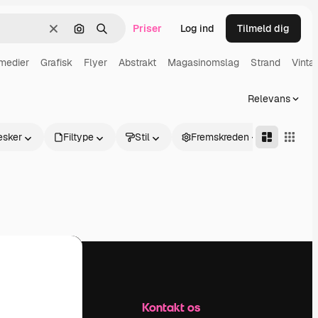
Priser
Log ind
Tilmeld dig
Klar
Søg efter billede
Søge
medier
Grafisk
Flyer
Abstrakt
Magasinomslag
Strand
Vinta
Relevans
sker
Filtype
Stil
Fremskreden
Firma
Kontakt os