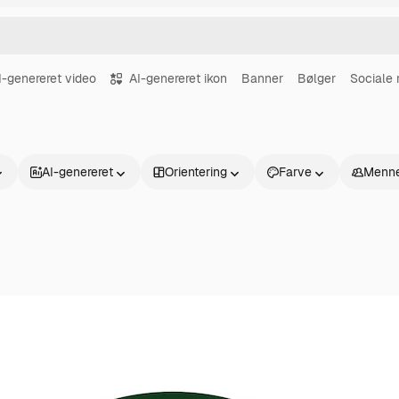
I-genereret video
AI-genereret ikon
Banner
Bølger
Sociale 
AI-genereret
Orientering
Farve
Menne
Produkter
Kom godt i