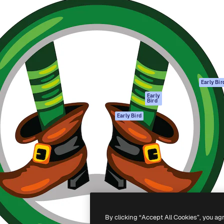
gang
tform til at skabe dit bedste
Spaces
 million abonnenter – fra
AI-assistent
Academy
ksomheder til bureauer og
AI-billedgenerator
Dokumentation
AI-videogenerator
Support
AI-
Vilkår for brug
stemmegenerator
Privatlivspolitik
Stockindhold
Originaler
Early Bir
MCP til
Cookies politik
Early
Bird
Claude/ChatGPT
Tillidscenter
Agenter
Early Bird
Partnere
API
Virksomhed
Mobilapp
Alle Magnific
værktøjer
-
2026
Freepik Company S.L.U.
Alle rettigheder forbeholdes
.
By clicking “Accept All Cookies”, you ag