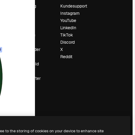
Prissætning
Kundesupport
Om os
Instagram
Reviews
YouTube
Karriere
LinkedIn
Søgetrends
TikTok
Blog
Discord
Begivenheder
X
d
Slidesgo
Reddit
Sælg indhold
Presserum
Leder du efter
magnific.ai
ree to the storing of cookies on your device to enhance site