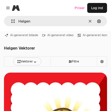
Magnific
Priser
Log ind
Close menu
Klar
Søg eft
AI-genereret billede
AI-genereret video
AI-genereret ikon
Helgen Vektorer
Vektorer
Filtre