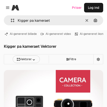
Magnific
Priser
Log ind
Close menu
Klar
Søg eft
AI-genereret billede
AI-genereret video
AI-genereret ikon
Kigger pa kameraet Vektorer
Vektorer
Filtre