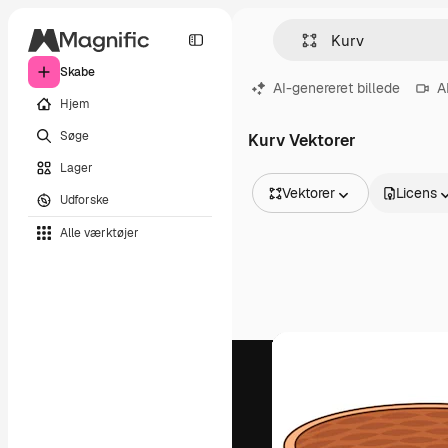
Skabe
AI-genereret billede
A
Hjem
Søge
Kurv Vektorer
Lager
Vektorer
Licens
Udforske
Alle billeder
Alle værktøjer
Vektorer
Illustrationer
Fotos
PSD
Skabeloner
Mockups
Videoer
Optagelser
Motion graphics
Videoskabeloner
Ikoner
3D modeller
Skrifttyper