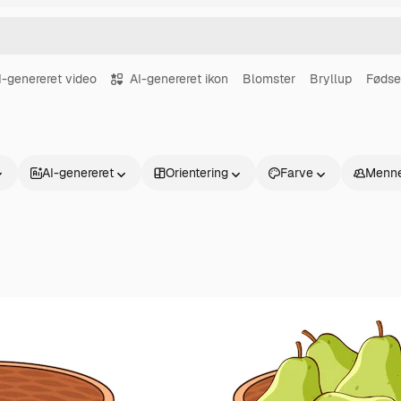
I-genereret video
AI-genereret ikon
Blomster
Bryllup
Fødse
AI-genereret
Orientering
Farve
Menne
Produkter
Kom godt i