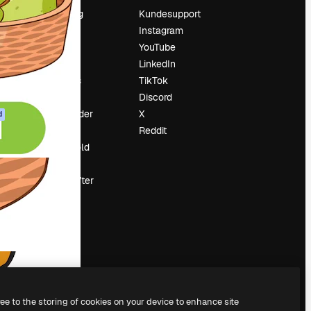
Prissætning
Kundesupport
Om os
Instagram
Reviews
YouTube
Karriere
LinkedIn
Søgetrends
TikTok
Blog
Discord
Begivenheder
X
d
Slidesgo
Reddit
Sælg indhold
Presserum
Leder du efter
magnific.ai
ree to the storing of cookies on your device to enhance site