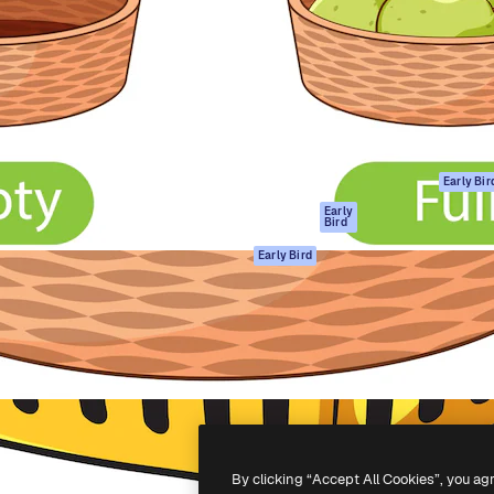
gang
tform til at skabe dit bedste
Spaces
 million abonnenter – fra
AI-assistent
Academy
ksomheder til bureauer og
AI-billedgenerator
Dokumentation
AI-videogenerator
Support
AI-
Vilkår for brug
stemmegenerator
Privatlivspolitik
Stockindhold
Originaler
Early Bir
MCP til
Cookies politik
Early
Bird
Claude/ChatGPT
Tillidscenter
Agenter
Early Bird
Partnere
API
Virksomhed
Mobilapp
Alle Magnific
værktøjer
-
2026
Freepik Company S.L.U.
Alle rettigheder forbeholdes
.
By clicking “Accept All Cookies”, you ag