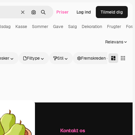
Priser
Log ind
Tilmeld dig
Klar
Søg efter billede
Søge
lsdag
Kasse
Sommer
Gave
Salg
Dekoration
Frugter
Forå
Relevans
sker
Filtype
Stil
Fremskreden
Firma
Kontakt os