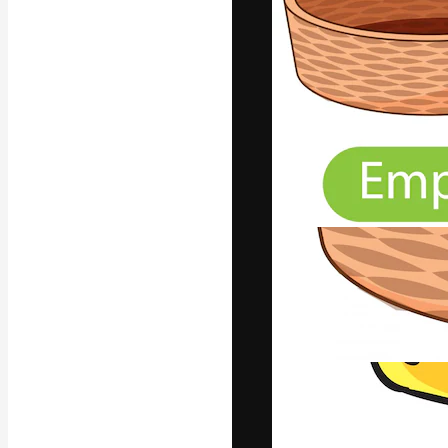
Den kreative pla
arbejde. Over 1
kreative og vir
studier.
Dansk
Copyright © 2010