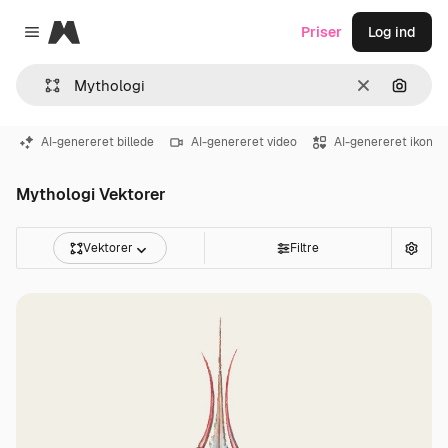
Magnific
Priser
Log ind
Close menu
Klar
Søg eft
AI-genereret billede
AI-genereret video
AI-genereret ikon
Mythologi Vektorer
Vektorer
Filtre