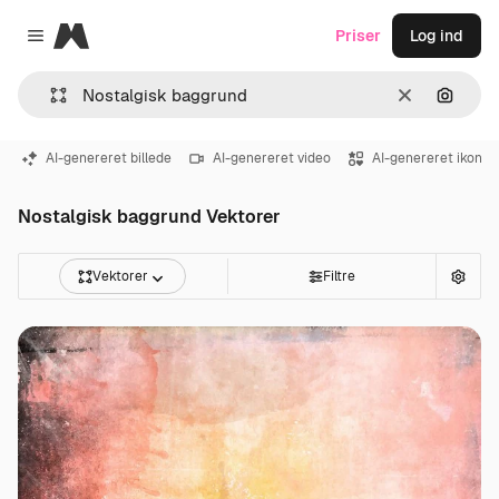
Magnific
Priser
Log ind
Close menu
Klar
Søg eft
AI-genereret billede
AI-genereret video
AI-genereret ikon
Nostalgisk baggrund Vektorer
Vektorer
Filtre