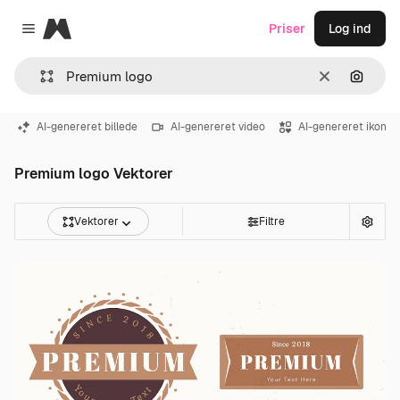
Magnific
Priser
Log ind
Close menu
Klar
Søg eft
AI-genereret billede
AI-genereret video
AI-genereret ikon
Premium logo Vektorer
Vektorer
Filtre