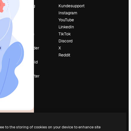
Prissætning
Kundesupport
Om os
Instagram
Reviews
YouTube
Karriere
LinkedIn
Søgetrends
TikTok
Blog
Discord
Begivenheder
X
d
Slidesgo
Reddit
Sælg indhold
Presserum
Leder du efter
magnific.ai
ree to the storing of cookies on your device to enhance site