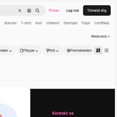
Priser
Log ind
Tilmeld dig
Klar
Søg efter billede
Søge
n
Banner
T-shirt
Kort
Visitkort
Stempel
Papir
Certifikat
Relevans
sker
Filtype
Stil
Fremskreden
Firma
Kontakt os