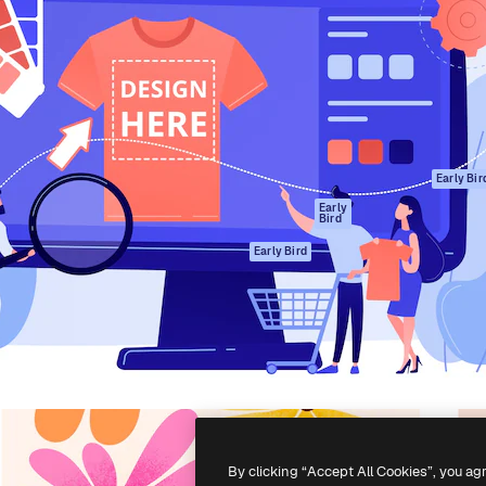
gang
tform til at skabe dit bedste
Spaces
 million abonnenter – fra
AI-assistent
Academy
ksomheder til bureauer og
AI-billedgenerator
Dokumentation
AI-videogenerator
Support
AI-
Vilkår for brug
stemmegenerator
Privatlivspolitik
Stockindhold
Originaler
Early Bir
MCP til
Cookies politik
Early
Bird
Claude/ChatGPT
Tillidscenter
Agenter
Early Bird
Partnere
API
Virksomhed
Mobilapp
Alle Magnific
værktøjer
-
2026
Freepik Company S.L.U.
Alle rettigheder forbeholdes
.
By clicking “Accept All Cookies”, you ag