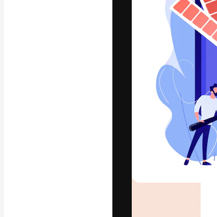
Den kreative pla
arbejde. Over 1
kreative og vir
studier.
Dansk
Copyright © 2010