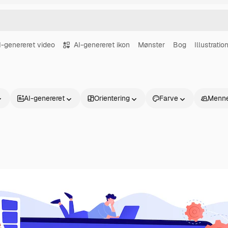
I-genereret video
AI-genereret ikon
Mønster
Bog
Illustratio
AI-genereret
Orientering
Farve
Menne
Produkter
Kom godt i