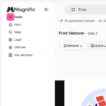
Skabe
AI-genereret billede
A
Hjem
Søge
Print Vektorer
- Side 2
Lager
Vektorer
Licens
Udforske
Alle billeder
Alle værktøjer
Vektorer
Illustrationer
Fotos
PSD
Skabeloner
Mockups
Videoer
Optagelser
Motion graphics
Videoskabeloner
Ikoner
3D modeller
Skrifttyper