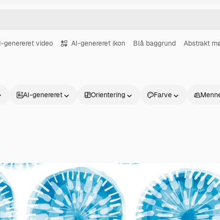
I-genereret video
AI-genereret ikon
Blå baggrund
Abstrakt m
AI-genereret
Orientering
Farve
Menne
Produkter
Kom godt i