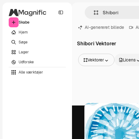
Skabe
AI-genereret billede
A
Hjem
Søge
Shibori Vektorer
Lager
Vektorer
Licens
Udforske
Alle billeder
Alle værktøjer
Vektorer
Illustrationer
Fotos
PSD
Skabeloner
Mockups
Videoer
Optagelser
Motion graphics
Videoskabeloner
Ikoner
3D modeller
Skrifttyper