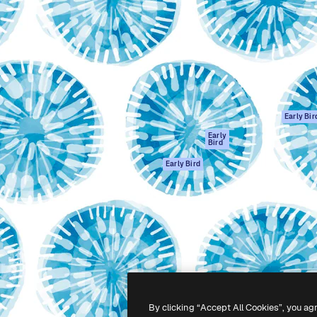
gang
tform til at skabe dit bedste
Spaces
 million abonnenter – fra
AI-assistent
Academy
ksomheder til bureauer og
AI-billedgenerator
Dokumentation
AI-videogenerator
Support
AI-
Vilkår for brug
stemmegenerator
Privatlivspolitik
Stockindhold
Originaler
Early Bir
MCP til
Cookies politik
Early
Bird
Claude/ChatGPT
Tillidscenter
Agenter
Early Bird
Partnere
API
Virksomhed
Mobilapp
Alle Magnific
værktøjer
-
2026
Freepik Company S.L.U.
Alle rettigheder forbeholdes
.
By clicking “Accept All Cookies”, you ag