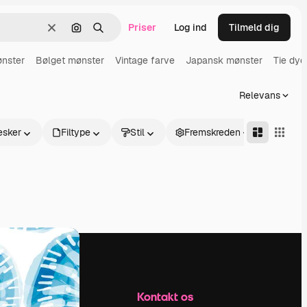
Priser
Log ind
Tilmeld dig
Klar
Søg efter billede
Søge
ønster
Bølget mønster
Vintage farve
Japansk mønster
Tie dye
Relevans
sker
Filtype
Stil
Fremskreden
Firma
Kontakt os