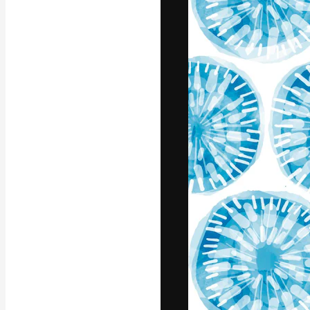
Den kreative pla
arbejde. Over 1
kreative og vir
studier.
Dansk
Copyright © 2010