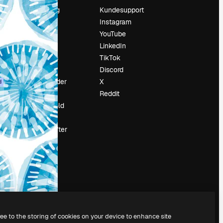
Prissætning
Kundesupport
Om os
Instagram
Reviews
YouTube
Karriere
LinkedIn
Søgetrends
TikTok
Blog
Discord
Begivenheder
X
d
Slidesgo
Reddit
Sælg indhold
Presserum
Leder du efter
magnific.ai
ree to the storing of cookies on your device to enhance site