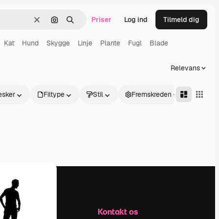
Priser
Log ind
Tilmeld dig
Klar
Søg efter billede
Søge
Kat
Hund
Skygge
Linje
Plante
Fugl
Blade
Relevans
sker
Filtype
Stil
Fremskreden
Firma
Kontakt os