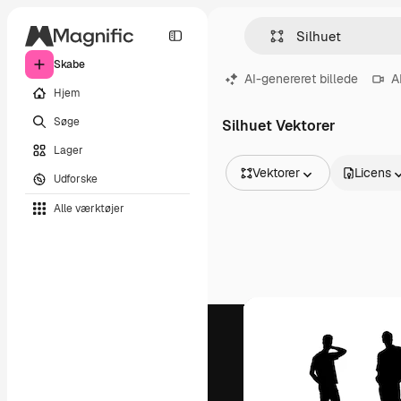
Skabe
AI-genereret billede
A
Hjem
Søge
Silhuet Vektorer
Lager
Vektorer
Licens
Udforske
Alle billeder
Alle værktøjer
Vektorer
Illustrationer
Fotos
PSD
Skabeloner
Mockups
Videoer
Optagelser
Motion graphics
Videoskabeloner
Ikoner
3D modeller
Skrifttyper