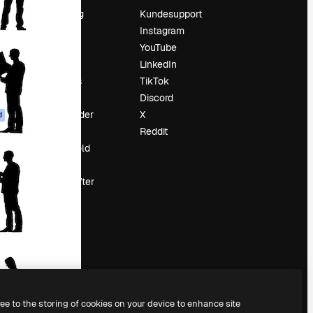
Prissætning
Kundesupport
Om os
Instagram
Reviews
YouTube
Karriere
LinkedIn
Søgetrends
TikTok
Blog
Discord
Begivenheder
X
d
Slidesgo
Reddit
Sælg indhold
Presserum
Leder du efter
magnific.ai
ree to the storing of cookies on your device to enhance site