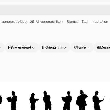
I-genereret video
AI-genereret ikon
Blomst
Træ
Illustration
AI-genereret
Orientering
Farve
Menne
Produkter
Kom godt i