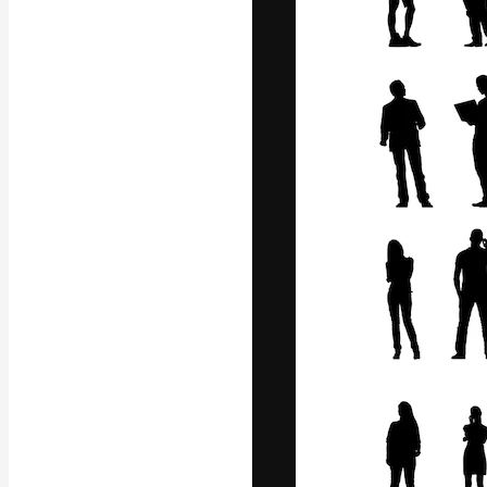
Den kreative pla
arbejde. Over 1
kreative og vir
studier.
Dansk
Copyright © 2010