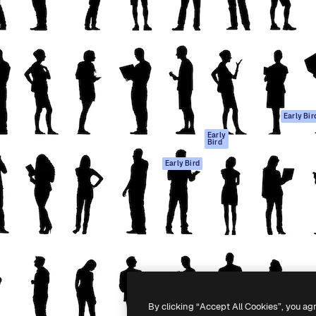
gang
tform til at skabe dit bedste
Spaces
 million abonnenter – fra
AI-assistent
Academy
ksomheder til bureauer og
AI-billedgenerator
Dokumentation
AI-videogenerator
Support
AI-
Vilkår for brug
stemmegenerator
Privatlivspolitik
Stockindhold
Originaler
Early Bir
MCP til
Cookies politik
Early
Bird
Claude/ChatGPT
Tillidscenter
Agenter
Early Bird
Partnere
API
Virksomhed
Mobilapp
Alle Magnific
værktøjer
-
2026
Freepik Company S.L.U.
Alle rettigheder forbeholdes
.
By clicking “Accept All Cookies”, you ag