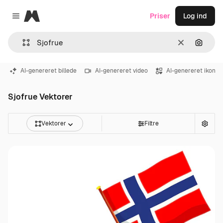
Magnific
Priser
Log ind
Close menu
Klar
Søg eft
AI-genereret billede
AI-genereret video
AI-genereret ikon
Sjofrue Vektorer
Vektorer
Filtre