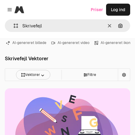
Magnific
Priser
Log ind
Close menu
Klar
Søg eft
AI-genereret billede
AI-genereret video
AI-genereret ikon
Skrivefejl Vektorer
Vektorer
Filtre