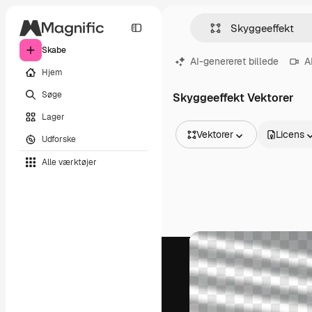
Skabe
AI-genereret billede
A
Hjem
Søge
Skyggeeffekt Vektorer
Lager
Vektorer
Licens
Udforske
Alle billeder
Alle værktøjer
Vektorer
Illustrationer
Fotos
PSD
Skabeloner
Mockups
Videoer
Optagelser
Motion graphics
Videoskabeloner
Ikoner
3D modeller
Skrifttyper