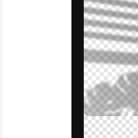
Den kreative pla
arbejde. Over 1
kreative og vir
studier.
Dansk
Copyright © 2010