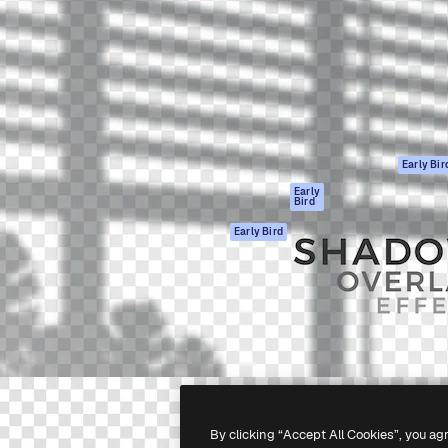
gang
tform til at skabe dit bedste
Spaces
 million abonnenter – fra
AI-assistent
Academy
ksomheder til bureauer og
AI-billedgenerator
Dokumentation
AI-videogenerator
Support
AI-
Vilkår for brug
stemmegenerator
Privatlivspolitik
Stockindhold
Originaler
Early Bir
MCP til
Cookies politik
Early
Bird
Claude/ChatGPT
Tillidscenter
Agenter
Early Bird
Partnere
API
Virksomhed
Mobilapp
Alle Magnific
værktøjer
-
2026
Freepik Company S.L.U.
Alle rettigheder forbeholdes
.
By clicking “Accept All Cookies”, you ag