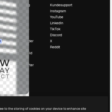
Prissætning
Kundesupport
Om os
Instagram
Reviews
YouTube
Karriere
LinkedIn
Søgetrends
TikTok
Blog
Discord
Begivenheder
X
d
Slidesgo
Reddit
Sælg indhold
Presserum
Leder du efter
magnific.ai
ree to the storing of cookies on your device to enhance site