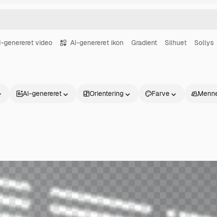
I-genereret video
AI-genereret ikon
Gradient
Silhuet
Sollys
AI-genereret
Orientering
Farve
Menne
Produkter
Kom godt i