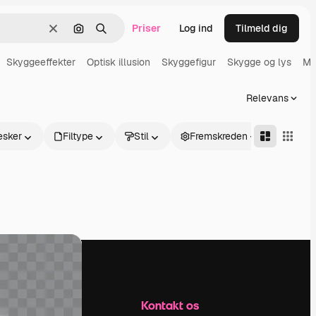
Priser
Log ind
Tilmeld dig
Klar
Søg efter billede
Søge
Skyggeeffekter
Optisk illusion
Skyggefigur
Skygge og lys
Mø
Relevans
sker
Filtype
Stil
Fremskreden
Firma
Kontakt os