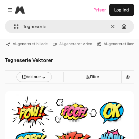
Magnific
Priser
Log ind
Close menu
Klar
Søg eft
AI-genereret billede
AI-genereret video
AI-genereret ikon
Tegneserie Vektorer
Vektorer
Filtre