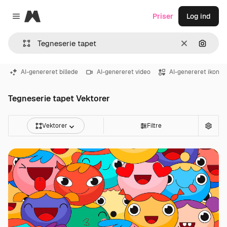
Magnific
Priser
Log ind
Close menu
Klar
Søg eft
AI-genereret billede
AI-genereret video
AI-genereret ikon
Tegneserie tapet Vektorer
Vektorer
Filtre