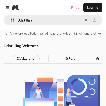
Magnific
Priser
Log ind
Close menu
Klar
Søg eft
AI-genereret billede
AI-genereret video
AI-genereret ikon
Udstilling Vektorer
Vektorer
Filtre