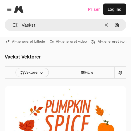
Magnific
Priser
Log ind
Close menu
Klar
Søg eft
AI-genereret billede
AI-genereret video
AI-genereret ikon
Vaekst Vektorer
Vektorer
Filtre