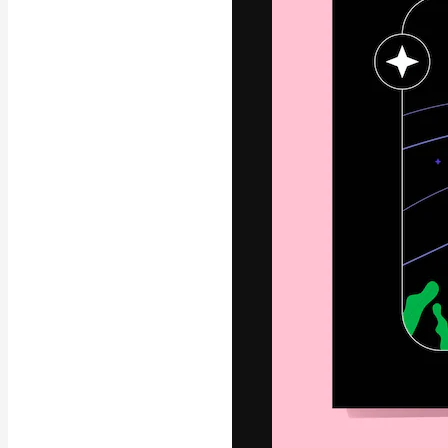
Den kreative pla
arbejde. Over 1
kreative og vir
studier.
Dansk
Copyright © 2010