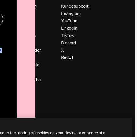
Prissætning
Kundesupport
Om os
Instagram
Reviews
YouTube
Karriere
LinkedIn
Søgetrends
TikTok
Blog
Discord
Begivenheder
X
d
Slidesgo
Reddit
Sælg indhold
Presserum
Leder du efter
magnific.ai
ree to the storing of cookies on your device to enhance site