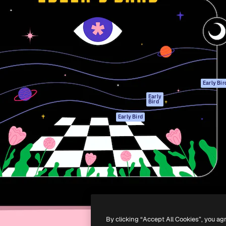
gang
tform til at skabe dit bedste
Spaces
 million abonnenter – fra
AI-assistent
Academy
ksomheder til bureauer og
AI-billedgenerator
Dokumentation
AI-videogenerator
Support
AI-
Vilkår for brug
stemmegenerator
Privatlivspolitik
Stockindhold
Originaler
Early Bir
MCP til
Cookies politik
Early
Bird
Claude/ChatGPT
Tillidscenter
Agenter
Early Bird
Partnere
API
Virksomhed
Mobilapp
Alle Magnific
værktøjer
-
2026
Freepik Company S.L.U.
Alle rettigheder forbeholdes
.
By clicking “Accept All Cookies”, you ag