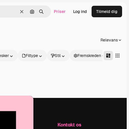
Priser
Log ind
Tilmeld dig
Klar
Søg efter billede
Søge
Relevans
sker
Filtype
Stil
Fremskreden
Firma
Kontakt os