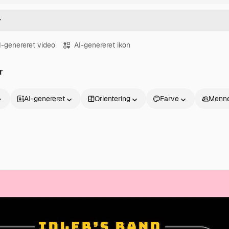
I-genereret video
AI-genereret ikon
r
AI-genereret
Orientering
Farve
Menne
Produkter
Kom godt i