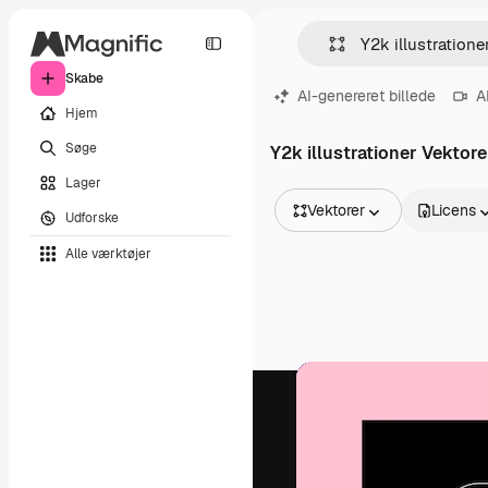
Skabe
AI-genereret billede
A
Hjem
Søge
Y2k illustrationer Vektore
Lager
Vektorer
Licens
Udforske
Alle billeder
Alle værktøjer
Vektorer
Illustrationer
Fotos
PSD
Skabeloner
Mockups
Videoer
Optagelser
Motion graphics
Videoskabeloner
Ikoner
3D modeller
Skrifttyper