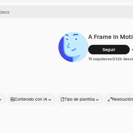
A Frame In Mot
Seguir
76 seguidores
|
532k desc
Contenido con IA
Tipo de plantilla
Resolución