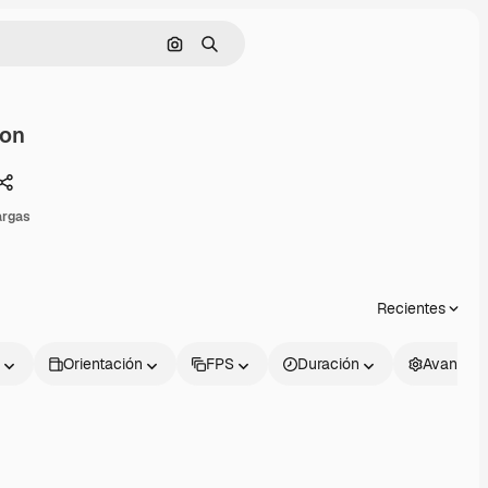
Buscar por imagen
Buscar
ion
Compartir
argas
Recientes
Orientación
FPS
Duración
Avanzad