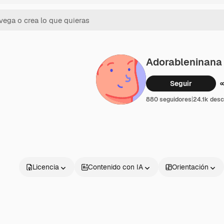
Adorableninana
Seguir
880 seguidores
|
24.1k des
Licencia
Contenido con IA
Orientación