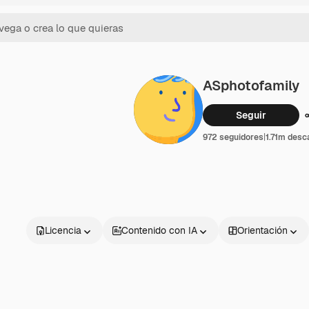
ASphotofamily
Seguir
972 seguidores
|
1.71m desc
Licencia
Contenido con IA
Orientación