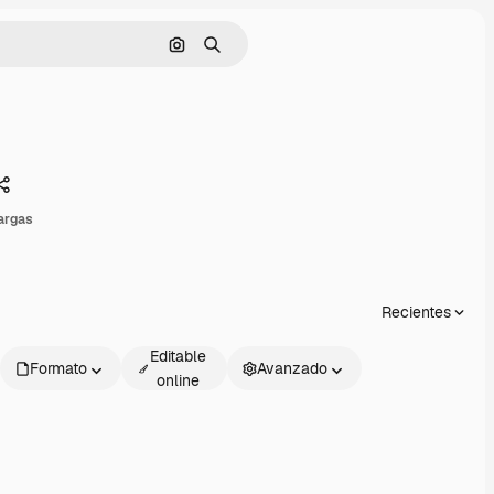
Buscar por imagen
Buscar
Compartir
argas
Recientes
Editable
Formato
Avanzado
online