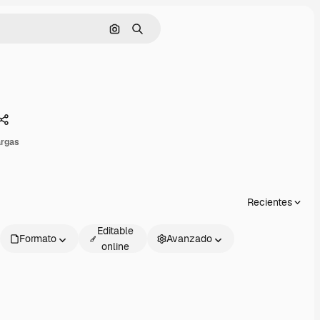
Buscar por imagen
Buscar
Compartir
argas
Recientes
Editable
Formato
Avanzado
online