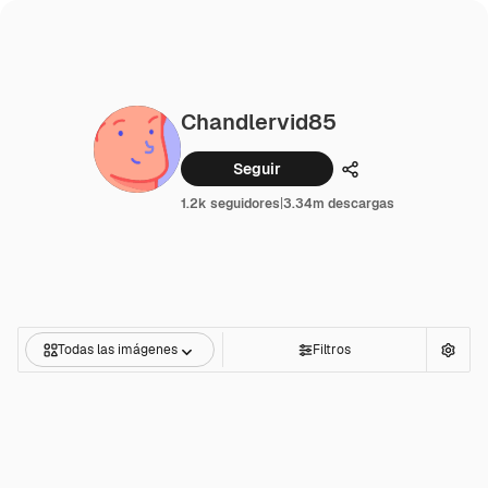
Chandlervid85
Seguir
Compartir
1.2k seguidores
|
3.34m descargas
Todas las imágenes
Filtros